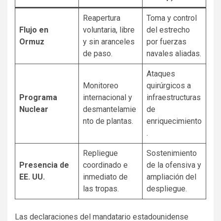
Reapertura
Toma y control
Flujo en
voluntaria, libre
del estrecho
Ormuz
y sin aranceles
por fuerzas
de paso.
navales aliadas.
Ataques
Monitoreo
quirúrgicos a
Programa
internacional y
infraestructuras
Nuclear
desmantelamie
de
nto de plantas.
enriquecimiento
.
Repliegue
Sostenimiento
Presencia de
coordinado e
de la ofensiva y
EE. UU.
inmediato de
ampliación del
las tropas.
despliegue.
Las declaraciones del mandatario estadounidense