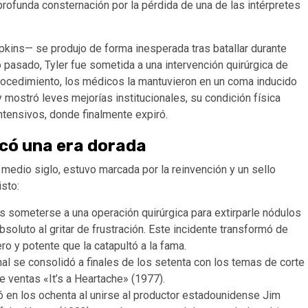
profunda consternación por la pérdida de una de las intérpretes
pkins— se produjo de forma inesperada tras batallar durante
pasado, Tyler fue sometida a una intervención quirúrgica de
rocedimiento, los médicos la mantuvieron en un coma inducido
mostró leves mejorías institucionales, su condición física
intensivos, donde finalmente expiró.
rcó una era dorada
i medio siglo, estuvo marcada por la reinvención y un sello
isto:
s someterse a una operación quirúrgica para extirparle nódulos
soluto al gritar de frustración. Este incidente transformó de
 y potente que la catapultó a la fama.
l se consolidó a finales de los setenta con los temas de corte
e ventas «It’s a Heartache» (1977).
gó en los ochenta al unirse al productor estadounidense Jim