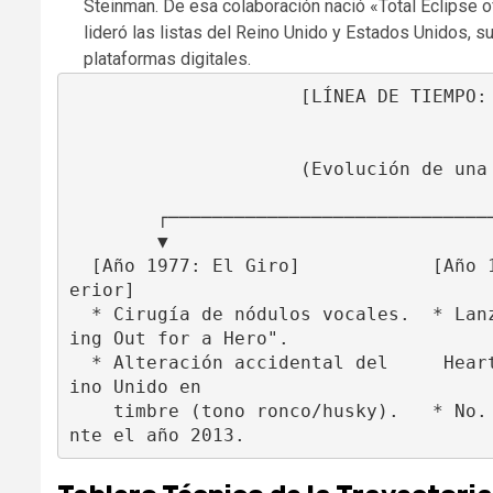
Steinman. De esa colaboración nació «Total Eclipse 
lideró las listas del Reino Unido y Estados Unidos, 
plataformas digitales.
                     [LÍNEA DE TIEMPO: HITOS DE BONNIE TYLER]

                                        
                                        
                     (Evolución de una Voz Inconfundible)

                                        
        ┌───────────────────────────────┼───────────────────────────────┐

        ▼                               ▼                               ▼

  [Año 1977: El Giro]            [Año 1983: El Cenit]            [Trayectoria Post
erior]

  * Cirugía de nódulos vocales.  * Lanza "Total Eclipse of the   * Éxito con "Hold
ing Out for a Hero".

  * Alteración accidental del     Heart" (Letra de J. Steinman). * Representa a Re
ino Unido en

    timbre (tono ronco/husky).   * No. 1 en listas mundiales.      Eurovisión dura