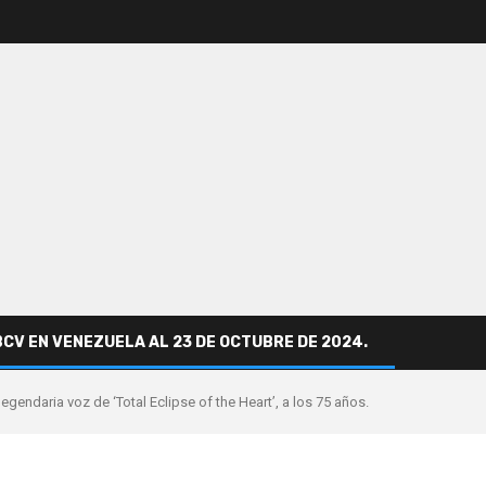
BCV EN VENEZUELA AL 23 DE OCTUBRE DE 2024.
legendaria voz de ‘Total Eclipse of the Heart’, a los 75 años.