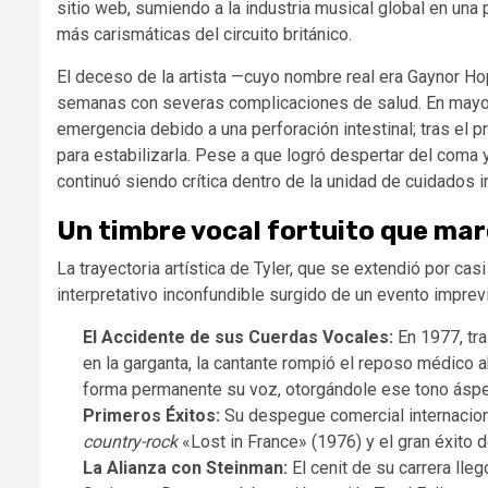
sitio web, sumiendo a la industria musical global en una 
más carismáticas del circuito británico.
El deceso de la artista —cuyo nombre real era Gaynor Ho
semanas con severas complicaciones de salud.
En mayo 
emergencia debido a una perforación intestinal;
tras el p
para estabilizarla.
Pese a que logró despertar del coma y 
continuó siendo crítica dentro de la unidad de cuidados 
Un timbre vocal fortuito que ma
La trayectoria artística de Tyler, que se extendió por cas
interpretativo inconfundible surgido de un evento imprev
El Accidente de sus Cuerdas Vocales:
En 1977, tra
en la garganta, la cantante rompió el reposo médico ab
forma permanente su voz, otorgándole ese tono áspero
Primeros Éxitos:
Su despegue comercial internaciona
country-rock
«Lost in France» (1976) y el gran éxito d
La Alianza con Steinman:
El cenit de su carrera lle