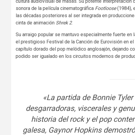
cultura audiovisual de masas. Su potente interpretación 
sonora de la película cinematográfica
Footloose
(1984), 
las décadas posteriores al ser integrada en produccion
cinta de animación
Shrek 2
.
Su arraigo popular se mantuvo especialmente fuerte en la
el prestigioso Festival de la Canción de Eurovisión en e
capítulo dorado del pop melódico anglosajón, dejando co
podido ser igualado en los circuitos modernos de produc
«La partida de Bonnie Tyle
desgarradoras, viscerales y gen
historia del rock y el pop cont
galesa, Gaynor Hopkins demostró