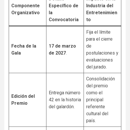
Componente
Específico de
Industria del
Organizativo
la
Entretenimien
Convocatoria
to
Fija el límite
para el cierre
Fecha de la
17 de marzo
de
Gala
de 2027
.
postulaciones y
evaluaciones
del jurado.
Consolidación
del premio
Entrega número
como el
Edición del
42 en la historia
principal
Premio
del galardón.
referente
cultural del
país.