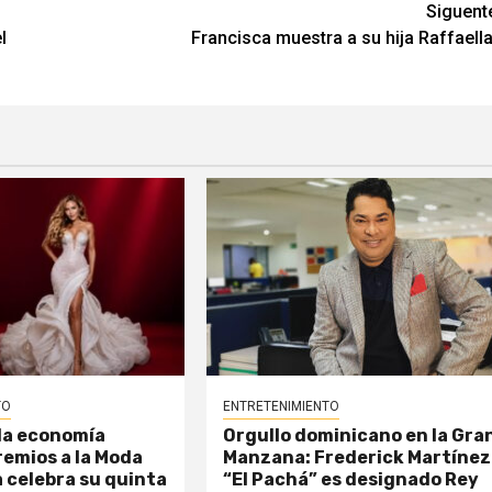
Siguent
l
Francisca muestra a su hija Raffaella
TO
ENTRETENIMIENTO
la economía
Orgullo dominicano en la Gra
remios a la Moda
Manzana: Frederick Martínez
 celebra su quinta
“El Pachá” es designado Rey