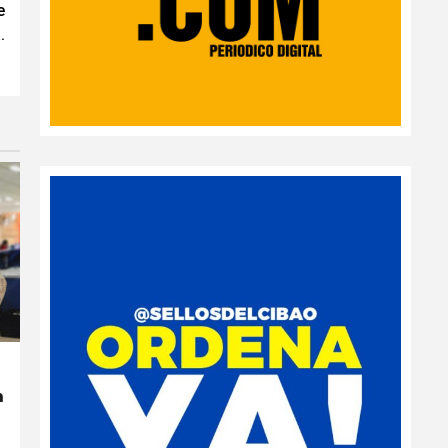
e
.
n