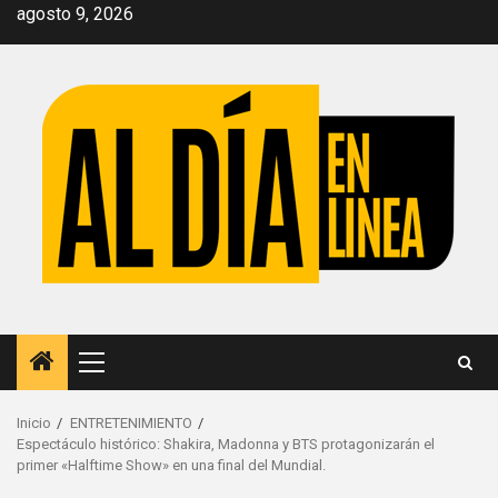
Saltar
agosto 9, 2026
al
contenido
Menú
principal
Inicio
ENTRETENIMIENTO
Espectáculo histórico: Shakira, Madonna y BTS protagonizarán el
primer «Halftime Show» en una final del Mundial.