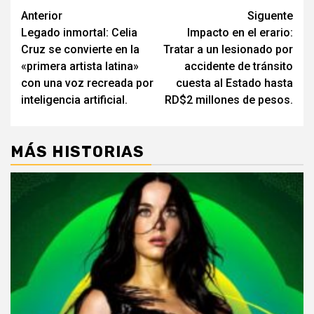
Navegación
Anterior
Siguente
Legado inmortal: Celia
Impacto en el erario:
de
Cruz se convierte en la
Tratar a un lesionado por
entradas
«primera artista latina»
accidente de tránsito
con una voz recreada por
cuesta al Estado hasta
inteligencia artificial.
RD$2 millones de pesos.
MÁS HISTORIAS