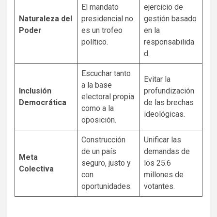
El mandato
ejercicio de
Naturaleza del
presidencial no
gestión basado
Poder
es un trofeo
en la
político.
responsabilida
d.
Escuchar tanto
Evitar la
a la base
Inclusión
profundización
electoral propia
Democrática
de las brechas
como a la
ideológicas.
oposición.
Construcción
Unificar las
de un país
demandas de
Meta
seguro, justo y
los 25.6
Colectiva
con
millones de
oportunidades.
votantes.