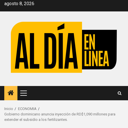
Saltar
agosto 8, 2026
al
contenido
Menú
principal
Inicio
ECONOMIA
Gobierno dominicano anuncia inyección de RD$1,090 millones para
extender el subsidio a los fertilizantes.