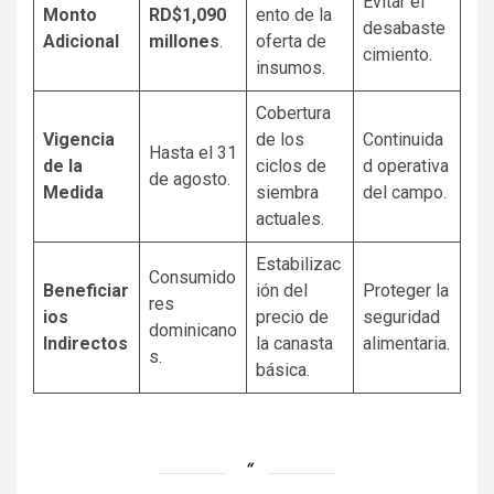
Evitar el
Monto
RD$1,090
ento de la
desabaste
Adicional
millones
.
oferta de
cimiento.
insumos.
Cobertura
Vigencia
de los
Continuida
Hasta el 31
de la
ciclos de
d operativa
de agosto.
Medida
siembra
del campo.
actuales.
Estabilizac
Consumido
Beneficiar
ión del
Proteger la
res
ios
precio de
seguridad
dominicano
Indirectos
la canasta
alimentaria.
s.
básica.