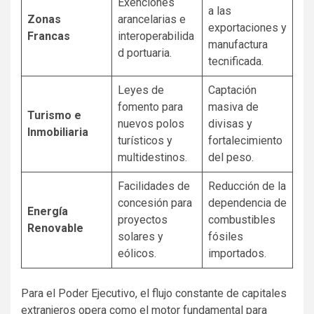
Exenciones
a las
Zonas
arancelarias e
exportaciones y
Francas
interoperabilida
manufactura
d portuaria.
tecnificada.
Leyes de
Captación
fomento para
masiva de
Turismo e
nuevos polos
divisas y
Inmobiliaria
turísticos y
fortalecimiento
multidestinos.
del peso.
Facilidades de
Reducción de la
concesión para
dependencia de
Energía
proyectos
combustibles
Renovable
solares y
fósiles
eólicos.
importados.
Para el Poder Ejecutivo, el flujo constante de capitales
extranjeros opera como el motor fundamental para