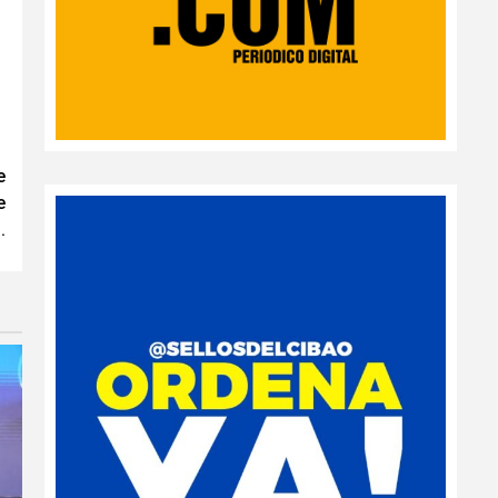
e
e
.