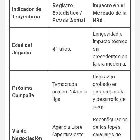
Registro
Impacto en el
Indicador de
Estadístico /
Mercado de la
Trayectoria
Estado Actual
NBA
Longevidad e
impacto técnico
Edad del
41 años.
sin
Jugador
precedentes en
la era moderna.
Liderazgo
Temporada
probado en
Próxima
número 24 en la
postemporada
Campaña
liga.
y desarrollo de
juego.
Reconfiguración
Agencia Libre
de los topes
Vía de
(Apertura este
salariales de
Negociación