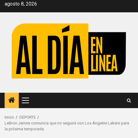
Saltar
agosto 8, 2026
al
contenido
Menú
principal
Inicio
DEPORTE
LeBron James comunica que no seguirá con Los Ángeles Lakers para
la próxima temporada.