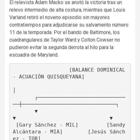
El relevista Adam Macko se anotó la victoria tras un
relevo intermedio de alta costura, mientras que Louis
Varland retiró el noveno episodio sin mayores
contratiempos para adjudicarse su salvamento número
11 de la temporada. Por el bando de Baltimore, los
cuadrangulares de Taylor Ward y Colton Cowser no
pudieron evitar la segunda derrota al hilo para la
escuadra de Maryland.
                  [BALANCE DOMINICAL 
- ACUACIÓN QUISQUEYANA]

│

       ┌────────────────────────────
──┼──────────────────────────────┐

       ▼                              
▼                              ▼

 [Gary Sánchez - MIL]         [Sandy 
Alcántara - MIA]        [Jesús Sánch
ez - TOR]
