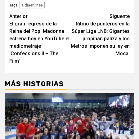
aldiaenlinea
Tags:
Navegación
Anterior
Siguente
El gran regreso de la
Ritmo de punteros en la
de
Reina del Pop: Madonna
Súper Liga LNB: Gigantes
entradas
estrena hoy en YouTube el
propinan paliza y los
mediometraje
Metros imponen su ley en
‘Confessions II – The
Moca.
Film’
MÁS HISTORIAS