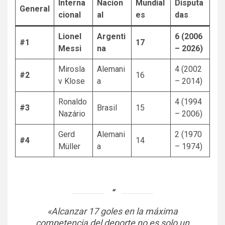
Interna
Nacion
Mundial
Disputa
General
cional
al
es
das
Lionel
Argenti
6 (2006
#1
17
Messi
na
– 2026)
Mirosla
Alemani
4 (2002
#2
16
v Klose
a
– 2014)
Ronaldo
4 (1994
#3
Brasil
15
Nazário
– 2006)
Gerd
Alemani
2 (1970
#4
14
Müller
a
– 1974)
«Alcanzar 17 goles en la máxima
competencia del deporte no es solo un