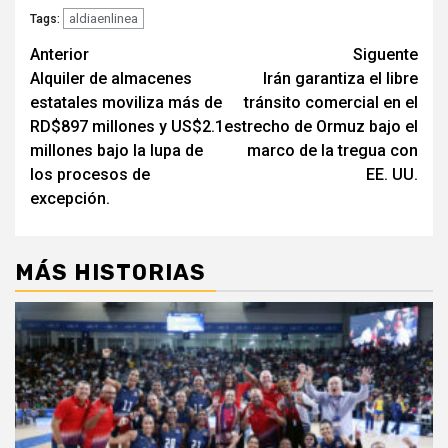
aldiaenlinea
Tags:
Navegación
Anterior
Siguente
Alquiler de almacenes
Irán garantiza el libre
de
estatales moviliza más de
tránsito comercial en el
entradas
RD$897 millones y US$2.1
estrecho de Ormuz bajo el
millones bajo la lupa de
marco de la tregua con
los procesos de
EE. UU.
excepción.
MÁS HISTORIAS