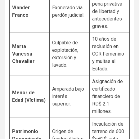
pena privativa
Wander
Exonerado vía
de libertad y
Franco
perdón judicial.
antecedentes
graves.
10 años de
Culpable de
Marta
reclusión en
explotación,
Vanessa
CCR Femenino
extorsión y
Chevalier
y multas al
lavado.
Estado.
Asignación de
Amparada bajo
certificado
Menor de
interés
financiero de
Edad (Víctima)
superior.
RD$ 2.1
millones.
Incautación de
Patrimonio
Origen de
terreno de 600
Decomisado
fondos ilícitos.
$m^2$, auto