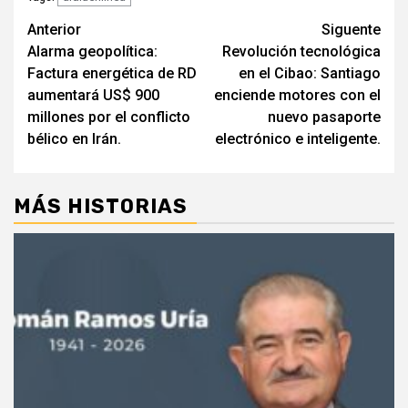
Navegación
Anterior
Siguente
Alarma geopolítica:
Revolución tecnológica
de
Factura energética de RD
en el Cibao: Santiago
entradas
aumentará US$ 900
enciende motores con el
millones por el conflicto
nuevo pasaporte
bélico en Irán.
electrónico e inteligente.
MÁS HISTORIAS