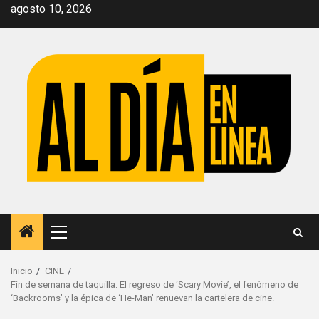
Saltar
agosto 10, 2026
al
contenido
Menú
principal
Inicio
CINE
Fin de semana de taquilla: El regreso de ‘Scary Movie’, el fenómeno de
‘Backrooms’ y la épica de ‘He-Man’ renuevan la cartelera de cine.