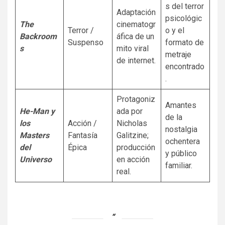
s del terror
Adaptación
psicológic
The
cinematogr
Terror /
o y el
Backroom
áfica de un
Suspenso
formato de
s
mito viral
metraje
de internet.
encontrado
.
Protagoniz
Amantes
He-Man y
ada por
de la
los
Acción /
Nicholas
nostalgia
Masters
Fantasía
Galitzine;
ochentera
del
Épica
producción
y público
Universo
en acción
familiar.
real.