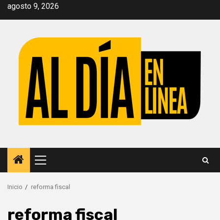
Saltar
agosto 9, 2026
al
contenido
Menú
principal
Inicio
reforma fiscal
reforma fiscal