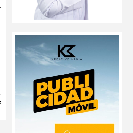
e
e
a
o
.