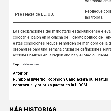
desmantelamien
Repliegue coor
Presencia de EE. UU.
las tropas.
Las declaraciones del mandatario estadounidense elevan
colocan el balón en la cancha del liderato político de Teh
estas condiciones reduce el margen de maniobra de la di
prepararse para una semana crucial de definiciones estrat
acciones bélicas en la región andina y el Medio Oriente.
aldiaenlinea
Tags:
Navegación
Anterior
Rumbo al invierno: Robinson Canó aclara su estatus
de
contractual y prioriza pactar en la LIDOM.
entradas
MÁS HISTORIAS