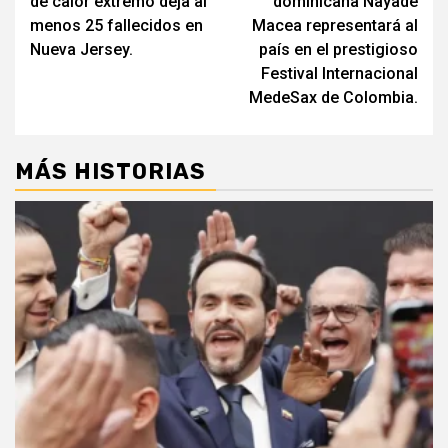
de calor extremo deja al
dominicana Nayade
entradas
menos 25 fallecidos en
Macea representará al
Nueva Jersey.
país en el prestigioso
Festival Internacional
MedeSax de Colombia.
MÁS HISTORIAS