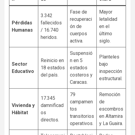
Fase de
Mayor
3.342
recuperaci
letalidad
Pérdidas
fallecidos
ón de
en el
Humanas
/ 16.740
cuerpos
último
heridos.
activa.
siglo.
Suspensió
Planteles
Reinicio en
n en 5
Sector
bajo
18 estados
estados
Educativo
inspección
del país.
costeros y
estructural.
Caracas.
79
Remoción
17.345
campamen
de
Vivienda y
damnificad
tos
escombros
Hábitat
os
transitorios
en Altamira
directos.
operativos.
y La Guaira.