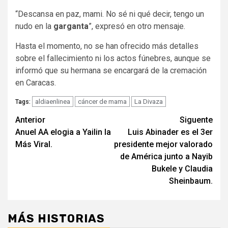
“Descansa en paz, mami. No sé ni qué decir, tengo un
nudo en la
garganta
”, expresó en otro mensaje.
Hasta el momento, no se han ofrecido más detalles
sobre el fallecimiento ni los actos fúnebres, aunque se
informó que su hermana se encargará de la cremación
en Caracas.
aldiaenlinea
cáncer de mama
La Divaza
Tags:
Navegación
Anterior
Siguente
Anuel AA elogia a Yailin la
Luis Abinader es el 3er
de
Más Viral.
presidente mejor valorado
entradas
de América junto a Nayib
Bukele y Claudia
Sheinbaum.
MÁS HISTORIAS