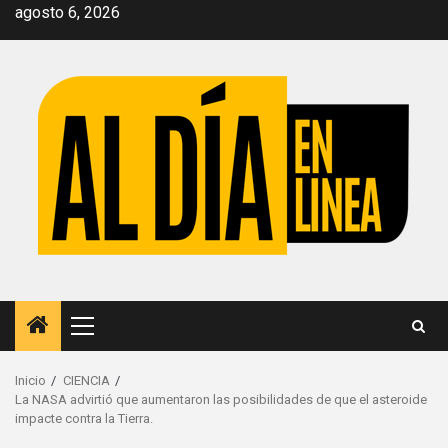
Saltar
agosto 6, 2026
al
contenido
Menú
principal
Inicio
CIENCIA
La NASA advirtió que aumentaron las posibilidades de que el asteroide
impacte contra la Tierra.