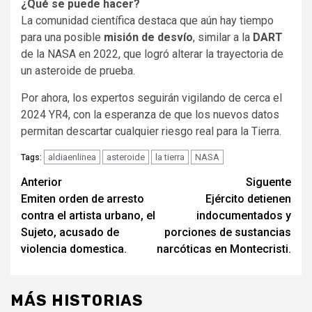
¿Qué se puede hacer?
La comunidad científica destaca que aún hay tiempo
para una posible
misión de desvío
, similar a la
DART
de la NASA en 2022, que logró alterar la trayectoria de
un asteroide de prueba.
Por ahora, los expertos seguirán vigilando de cerca el
2024 YR4, con la esperanza de que los nuevos datos
permitan descartar cualquier riesgo real para la Tierra.
aldiaenlinea
asteroide
la tierra
NASA
Tags:
Navegación
Anterior
Siguente
Emiten orden de arresto
Ejército detienen
de
contra el artista urbano, el
indocumentados y
entradas
Sujeto, acusado de
porciones de sustancias
violencia domestica.
narcóticas en Montecristi.
MÁS HISTORIAS